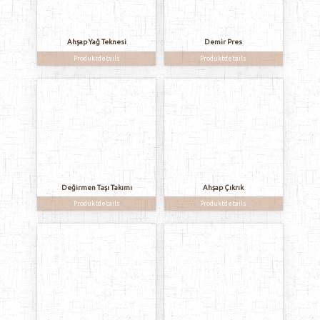
Ahşap Yağ Teknesi
Demir Pres
Produktdetails
Produktdetails
Değirmen Taşı Takımı
Ahşap Çıkrık
Produktdetails
Produktdetails