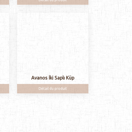
Avanos İki Saplı Küp
Détail du produit