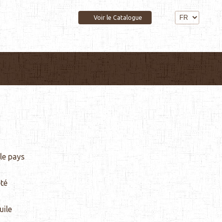
Voir le Catalogue
Contact
le pays
té
uile