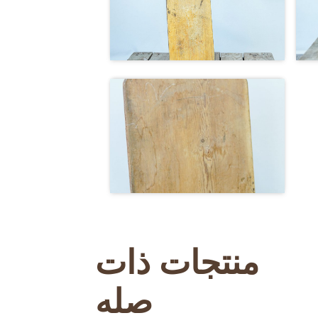
منتجات ذات
صله