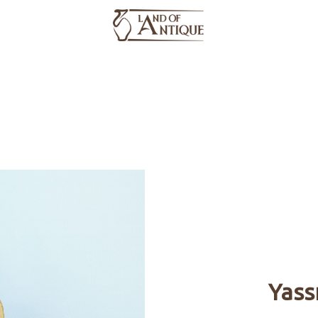
وسائط
فهرس
معلومات عنا
منتجات
الخشب
Yass